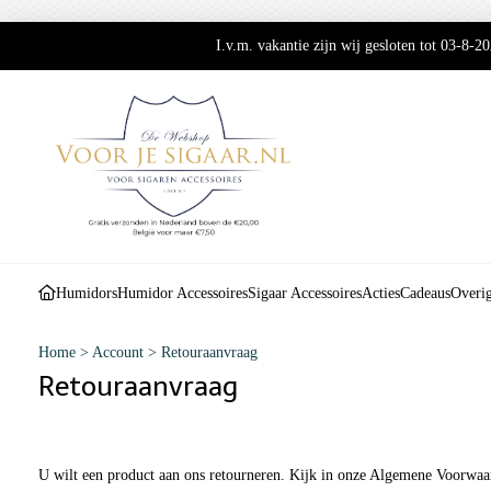
I.v.m. vakantie zijn wij gesloten tot 03-8-
Humidors
Humidor Accessoires
Sigaar Accessoires
Acties
Cadeaus
Overi
Home
>
Account
>
Retouraanvraag
Retouraanvraag
U wilt een product aan ons retourneren. Kijk in onze Algemene Voorwaard