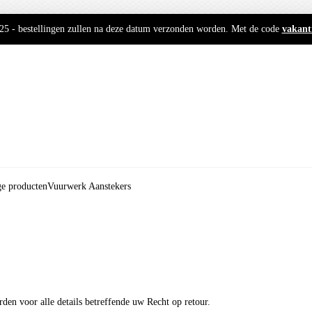
2025 - bestellingen zullen na deze datum verzonden worden. Met de code
vakant
ge producten
Vuurwerk Aanstekers
en voor alle details betreffende uw Recht op retour.