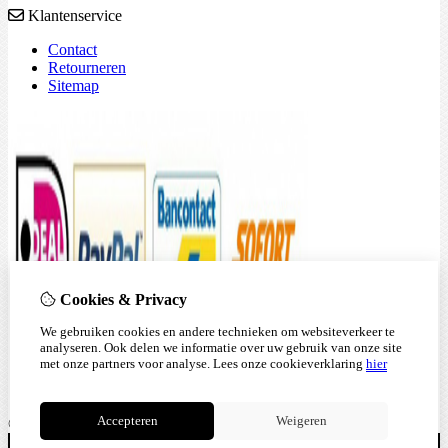
Klantenservice
Contact
Retourneren
Sitemap
Cookies & Privacy
We gebruiken cookies en andere technieken om websiteverkeer te
analyseren. Ook delen we informatie over uw gebruik van onze site
met onze partners voor analyse.
Lees onze cookieverklaring
hier
Accepteren
Weigeren
© Copyright 2026
|
TSB
|
Cookie-instellingen
I.v.m. vakantie zijn wij gesloten tot 03-8-2025 - bestellingen zullen