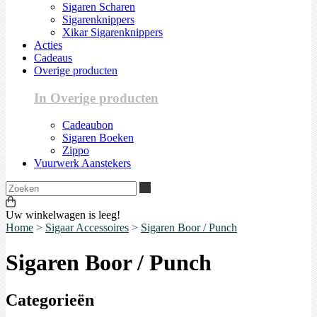
Sigaren Scharen
Sigarenknippers
Xikar Sigarenknippers
Acties
Cadeaus
Overige producten
In Overige producten
Cadeaubon
Sigaren Boeken
Zippo
Vuurwerk Aanstekers
Zoeken
Uw winkelwagen is leeg!
Home
>
Sigaar Accessoires
>
Sigaren Boor / Punch
Sigaren Boor / Punch
Categorieën