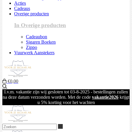
Acties
Cadeaus
Overige producten
In Overige producten
Cadeaubon
Sigaren Boeken
Zippo
Vuurwerk Aanstekers
€0,00
Zoeken
I.v.m. vakantie zijn wij gesloten tot 03-8-2025 - bestellingen zullen
na deze datum verzonden worden. Met de code
vakantie2026
krijgt
u 5% korting voor het wachten
Zoeken