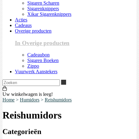
Sigaren Scharen
Sigarenknippers
Xikar Sigarenknippers
Acties
Cadeaus
Overige producten
In Overige producten
Cadeaubon
Sigaren Boeken
Zippo
Vuurwerk Aanstekers
Zoeken
Uw winkelwagen is leeg!
Home
>
Humidors
>
Reishumidors
Reishumidors
Categorieën