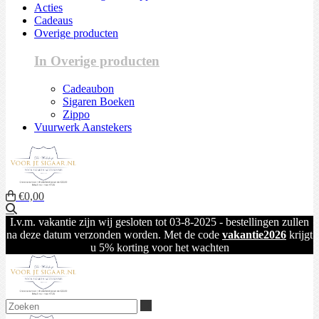
Acties
Cadeaus
Overige producten
In Overige producten
Cadeaubon
Sigaren Boeken
Zippo
Vuurwerk Aanstekers
€0,00
Zoeken
I.v.m. vakantie zijn wij gesloten tot 03-8-2025 - bestellingen zullen
na deze datum verzonden worden. Met de code
vakantie2026
krijgt
u 5% korting voor het wachten
Zoeken