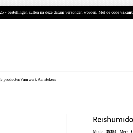
2025 - bestellingen zullen na deze datum verzonden worden. Met de code
vakant
ge producten
Vuurwerk Aanstekers
Reishumidor
Model:
35384
|
Merk:
O