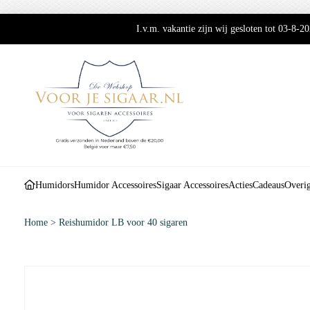
I.v.m. vakantie zijn wij gesloten tot 03-8-
Humidors
Humidor Accessoires
Sigaar Accessoires
Acties
Cadeaus
Overi
Home
>
Reishumidor LB voor 40 sigaren