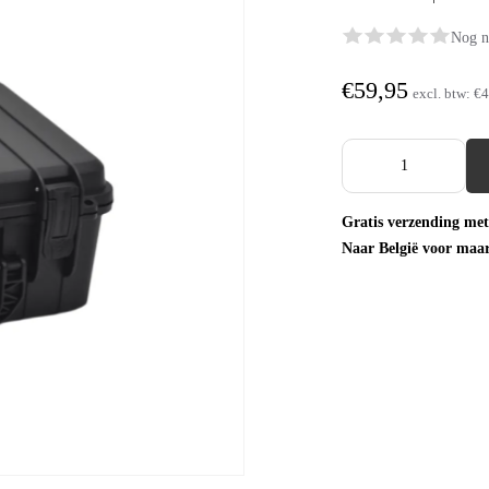
Nog n
€59,95
excl. btw:
€4
Gratis verzending met
Naar België voor maa