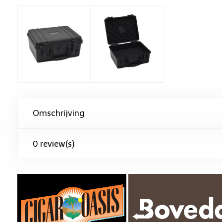
Omschrijving
0 review(s)