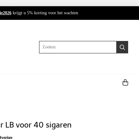
ie2026
krijgt u 5% korting voor het wachten
Zoeken
 LB voor 40 sigaren
verige