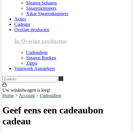
Sigaren Scharen
Sigarenknippers
Xikar Sigarenknippers
Acties
Cadeaus
Overige producten
In Overige producten
Cadeaubon
Sigaren Boeken
Zippo
Vuurwerk Aanstekers
Zoeken
Uw winkelwagen is leeg!
Home
>
Account
>
Cadeaubon
Geef eens een cadeaubon
cadeau