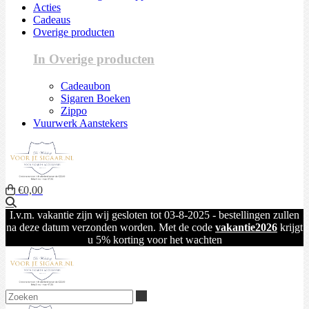
Acties
Cadeaus
Overige producten
In Overige producten
Cadeaubon
Sigaren Boeken
Zippo
Vuurwerk Aanstekers
€0,00
Zoeken
I.v.m. vakantie zijn wij gesloten tot 03-8-2025 - bestellingen zullen
na deze datum verzonden worden. Met de code
vakantie2026
krijgt
u 5% korting voor het wachten
Zoeken