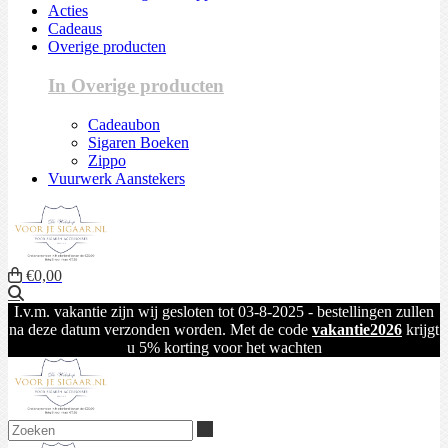
Acties
Cadeaus
Overige producten
In Overige producten
Cadeaubon
Sigaren Boeken
Zippo
Vuurwerk Aanstekers
€0,00
Zoeken
I.v.m. vakantie zijn wij gesloten tot 03-8-2025 - bestellingen zullen
na deze datum verzonden worden. Met de code
vakantie2026
krijgt
u 5% korting voor het wachten
Zoeken