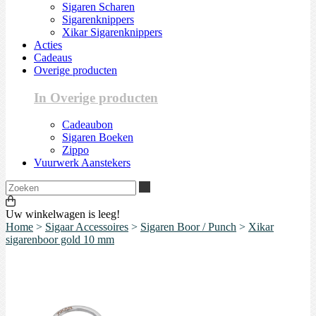
Sigaren Scharen
Sigarenknippers
Xikar Sigarenknippers
Acties
Cadeaus
Overige producten
In Overige producten
Cadeaubon
Sigaren Boeken
Zippo
Vuurwerk Aanstekers
Zoeken
Uw winkelwagen is leeg!
Home
>
Sigaar Accessoires
>
Sigaren Boor / Punch
>
Xikar
sigarenboor gold 10 mm