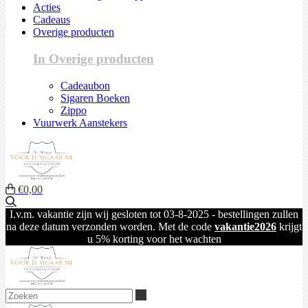
Acties
Cadeaus
Overige producten
In Overige producten
Cadeaubon
Sigaren Boeken
Zippo
Vuurwerk Aanstekers
€0,00
Zoeken
I.v.m. vakantie zijn wij gesloten tot 03-8-2025 - bestellingen zullen
na deze datum verzonden worden. Met de code
vakantie2026
krijgt
u 5% korting voor het wachten
Zoeken