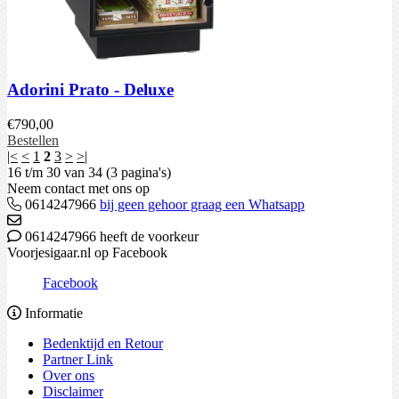
Adorini Prato - Deluxe
€
790,00
Bestellen
|<
<
1
2
3
>
>|
16 t/m 30 van 34 (3 pagina's)
Neem contact met ons op
0614247966
bij geen gehoor graag een Whatsapp
0614247966 heeft de voorkeur
Voorjesigaar.nl op Facebook
Facebook
Informatie
Bedenktijd en Retour
Partner Link
Over ons
Disclaimer