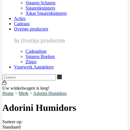
Sigaren Scharen
Sigarenknippers
Xikar Sigarenknippers
Acties
Cadeaus
Overige producten
In Overige producten
Cadeaubon
Sigaren Boeken
Zippo
Vuurwerk Aanstekers
Zoeken
Uw winkelwagen is leeg!
Home
>
Merk
>
Adorini Humidors
Adorini Humidors
Sorteer op:
Standaard