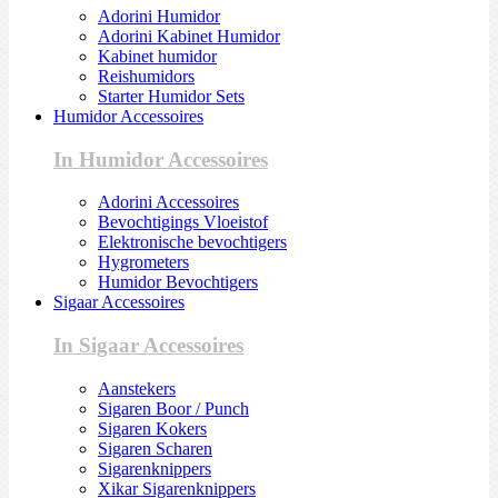
Adorini Humidor
Adorini Kabinet Humidor
Kabinet humidor
Reishumidors
Starter Humidor Sets
Humidor Accessoires
In Humidor Accessoires
Adorini Accessoires
Bevochtigings Vloeistof
Elektronische bevochtigers
Hygrometers
Humidor Bevochtigers
Sigaar Accessoires
In Sigaar Accessoires
Aanstekers
Sigaren Boor / Punch
Sigaren Kokers
Sigaren Scharen
Sigarenknippers
Xikar Sigarenknippers