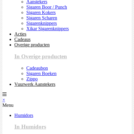
Aanstekers
Sigaren Boor / Punch
Sigaren Kokers
Sigaren Scharen
Sigarenknippers
Xikar Sigarenknippers
Acties
Cadeaus
Overige producten
In Overige producten
Cadeaubon
Sigaren Boeken
Zippo
Vuurwerk Aanstekers
×
Menu
Humidors
In Humidors