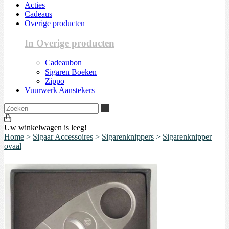
Acties
Cadeaus
Overige producten
In Overige producten
Cadeaubon
Sigaren Boeken
Zippo
Vuurwerk Aanstekers
Zoeken
Uw winkelwagen is leeg!
Home
>
Sigaar Accessoires
>
Sigarenknippers
>
Sigarenknipper
ovaal