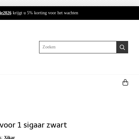
ie2026
krijgt u 5% korting voor het wachten
Zoeken
 voor 1 sigaar zwart
k:
Xikar