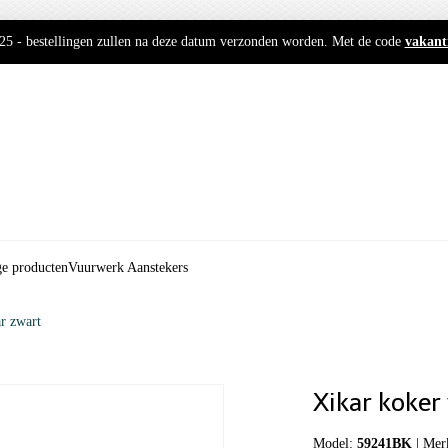
2025 - bestellingen zullen na deze datum verzonden worden. Met de code
vakant
ge producten
Vuurwerk Aanstekers
ar zwart
Xikar koker
Model:
59241BK
|
Mer