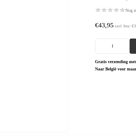
Nog n
€43,95
excl. btw:
€3
Gratis verzending met
Naar België voor maa