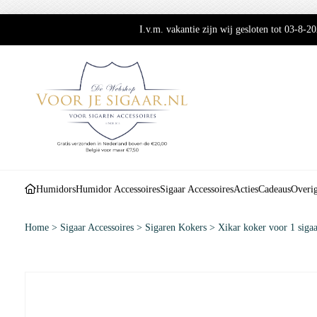
I.v.m. vakantie zijn wij gesloten tot 03-8-
Humidors
Humidor Accessoires
Sigaar Accessoires
Acties
Cadeaus
Overi
Home
>
Sigaar Accessoires
>
Sigaren Kokers
>
Xikar koker voor 1 siga