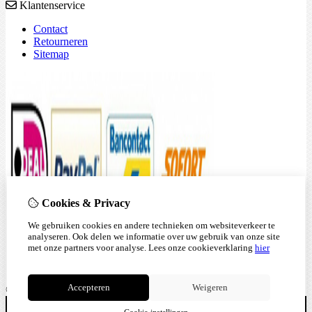
Klantenservice
Contact
Retourneren
Sitemap
Cookies & Privacy
We gebruiken cookies en andere technieken om websiteverkeer te
analyseren. Ook delen we informatie over uw gebruik van onze site
met onze partners voor analyse.
Lees onze cookieverklaring
hier
Accepteren
Weigeren
© Copyright 2026
|
TSB
|
Cookie-instellingen
I.v.m. vakantie zijn wij gesloten tot 03-8-2025 - bestellingen zullen