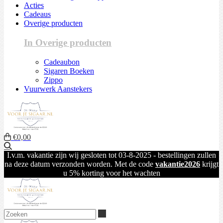
Acties
Cadeaus
Overige producten
In Overige producten
Cadeaubon
Sigaren Boeken
Zippo
Vuurwerk Aanstekers
€0,00
Zoeken
I.v.m. vakantie zijn wij gesloten tot 03-8-2025 - bestellingen zullen
na deze datum verzonden worden. Met de code
vakantie2026
krijgt
u 5% korting voor het wachten
Zoeken