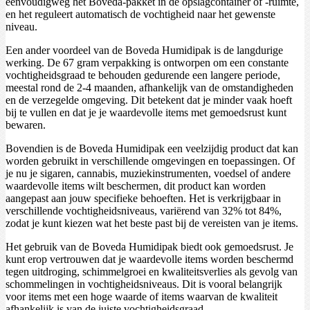
eenvoudigweg het Boveda-pakket in de opslagcontainer of -ruimte,
en het reguleert automatisch de vochtigheid naar het gewenste
niveau.
Een ander voordeel van de Boveda Humidipak is de langdurige
werking. De 67 gram verpakking is ontworpen om een constante
vochtigheidsgraad te behouden gedurende een langere periode,
meestal rond de 2-4 maanden, afhankelijk van de omstandigheden
en de verzegelde omgeving. Dit betekent dat je minder vaak hoeft
bij te vullen en dat je je waardevolle items met gemoedsrust kunt
bewaren.
Bovendien is de Boveda Humidipak een veelzijdig product dat kan
worden gebruikt in verschillende omgevingen en toepassingen. Of
je nu je sigaren, cannabis, muziekinstrumenten, voedsel of andere
waardevolle items wilt beschermen, dit product kan worden
aangepast aan jouw specifieke behoeften. Het is verkrijgbaar in
verschillende vochtigheidsniveaus, variërend van 32% tot 84%,
zodat je kunt kiezen wat het beste past bij de vereisten van je items.
Het gebruik van de Boveda Humidipak biedt ook gemoedsrust. Je
kunt erop vertrouwen dat je waardevolle items worden beschermd
tegen uitdroging, schimmelgroei en kwaliteitsverlies als gevolg van
schommelingen in vochtigheidsniveaus. Dit is vooral belangrijk
voor items met een hoge waarde of items waarvan de kwaliteit
afhankelijk is van de juiste vochtigheidsgraad.