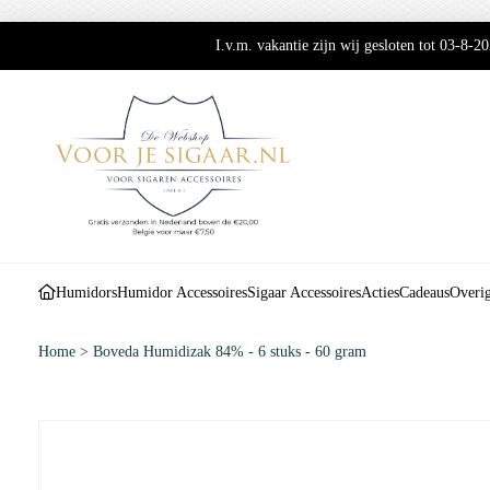
I.v.m. vakantie zijn wij gesloten tot 03-8-
Humidors
Humidor Accessoires
Sigaar Accessoires
Acties
Cadeaus
Overi
Home
>
Boveda Humidizak 84% - 6 stuks - 60 gram