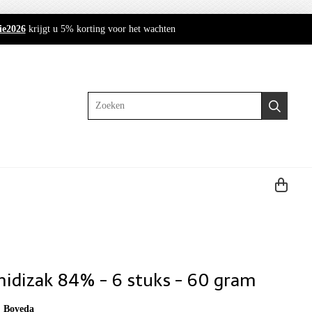
ie2026
krijgt u 5% korting voor het wachten
Zoeken
idizak 84% - 6 stuks - 60 gram
:
Boveda