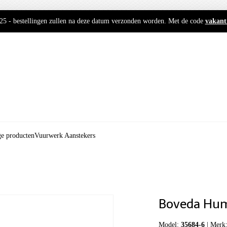
2025 - bestellingen zullen na deze datum verzonden worden. Met de code
vakant
ge producten
Vuurwerk Aanstekers
Boveda Hum
Model:
35684-6
|
Merk