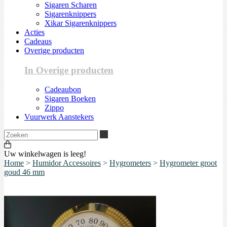
Sigaren Scharen
Sigarenknippers
Xikar Sigarenknippers
Acties
Cadeaus
Overige producten
In Overige producten
Cadeaubon
Sigaren Boeken
Zippo
Vuurwerk Aanstekers
Zoeken
Uw winkelwagen is leeg!
Home
>
Humidor Accessoires
>
Hygrometers
>
Hygrometer groot
goud 46 mm