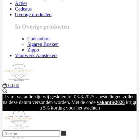
Acties
Cadeaus
Overige producten
In Overige producten
Cadeaubon
Sigaren Boeken
Zippo
Vuurwerk Aanstekers
€0,00
Zoeken
I.v.m. vakantie zijn wij gesloten tot 03-8-2025 - bestellingen zullen
na deze datum verzonden worden. Met de code
vakantie2026
krijgt
u 5% korting voor het wachten
Zoeken