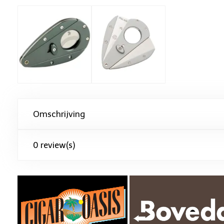
Omschrijving
0 review(s)