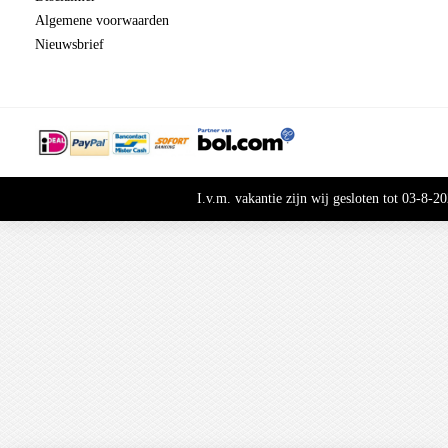
Algemene voorwaarden
Nieuwsbrief
I.v.m. vakantie zijn wij gesloten tot 03-8-