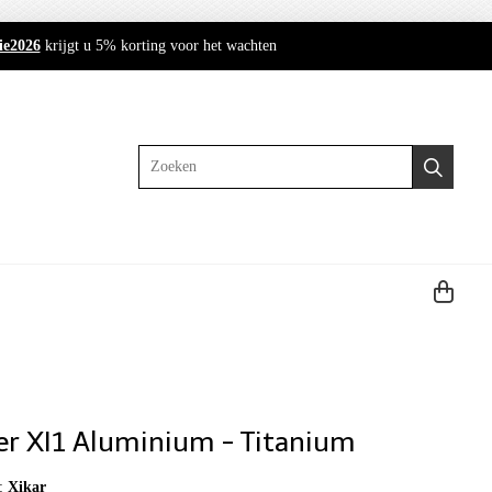
ie2026
krijgt u 5% korting voor het wachten
Zoeken
er XI1 Aluminium - Titanium
:
Xikar