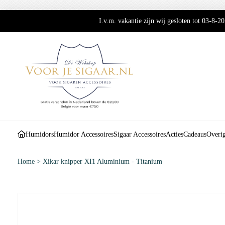
I.v.m. vakantie zijn wij gesloten tot 03-8-
Humidors
Humidor Accessoires
Sigaar Accessoires
Acties
Cadeaus
Overi
Home
>
Xikar knipper XI1 Aluminium - Titanium