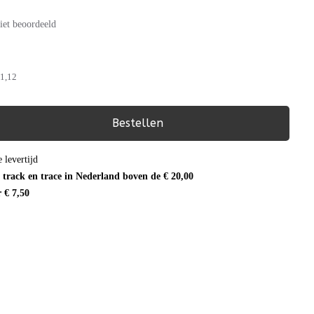
iet beoordeeld
1,12
Bestellen
 levertijd
 track en trace in Nederland boven de € 20,00
r € 7,50