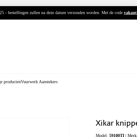
2025 - bestellingen zullen na deze datum verzonden worden. Met de code
vakant
ge producten
Vuurwerk Aanstekers
Xikar knipp
Model:
59100TI
|
Merk