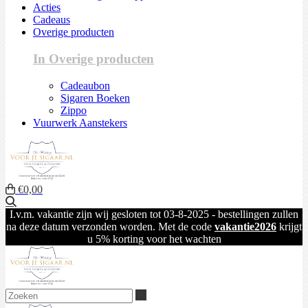
Acties
Cadeaus
Overige producten
In Overige producten
Cadeaubon
Sigaren Boeken
Zippo
Vuurwerk Aanstekers
€0,00
Zoeken
I.v.m. vakantie zijn wij gesloten tot 03-8-2025 - bestellingen zullen
na deze datum verzonden worden. Met de code
vakantie2026
krijgt
u 5% korting voor het wachten
Zoeken