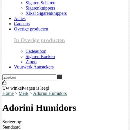
Sigaren Scharen
Sigarenknippers
Xikar Sigarenknippers
Acties
Cadeaus
Overige producten
In Overige producten
Cadeaubon
Sigaren Boeken
Zippo
Vuurwerk Aanstekers
Zoeken
Uw winkelwagen is leeg!
Home
>
Merk
>
Adorini Humidors
Adorini Humidors
Sorteer op:
Standaard