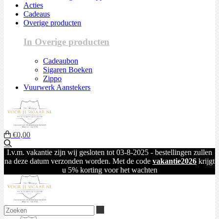
Acties
Cadeaus
Overige producten
In Overige producten
Cadeaubon
Sigaren Boeken
Zippo
Vuurwerk Aanstekers
€0,00
Zoeken
I.v.m. vakantie zijn wij gesloten tot 03-8-2025 - bestellingen zullen
na deze datum verzonden worden. Met de code
vakantie2026
krijgt
u 5% korting voor het wachten
Zoeken