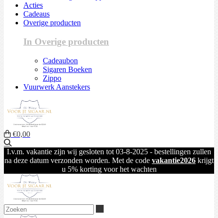
Acties
Cadeaus
Overige producten
In Overige producten
Cadeaubon
Sigaren Boeken
Zippo
Vuurwerk Aanstekers
€0,00
Zoeken
I.v.m. vakantie zijn wij gesloten tot 03-8-2025 - bestellingen zullen
na deze datum verzonden worden. Met de code
vakantie2026
krijgt
u 5% korting voor het wachten
Zoeken