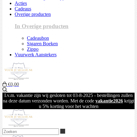
Acties
Cadeaus
Overige producten
In Overige producten
Cadeaubon
Sigaren Boeken
Zippo
Vuurwerk Aanstekers
€0,00
Zoeken
I.v.m. vakantie zijn wij gesloten tot 03-8-2025 - bestellingen zullen
na deze datum verzonden worden. Met de code
vakantie2026
krijgt
u 5% korting voor het wachten
Zoeken