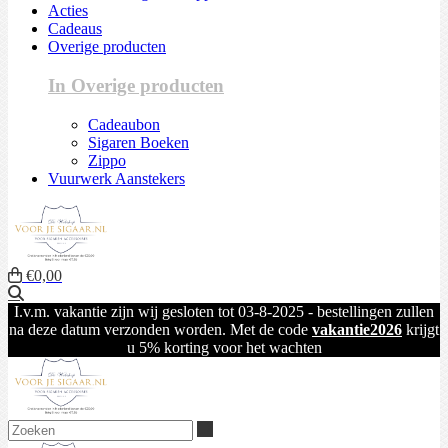
Acties
Cadeaus
Overige producten
In Overige producten
Cadeaubon
Sigaren Boeken
Zippo
Vuurwerk Aanstekers
€0,00
Zoeken
I.v.m. vakantie zijn wij gesloten tot 03-8-2025 - bestellingen zullen
na deze datum verzonden worden. Met de code
vakantie2026
krijgt
u 5% korting voor het wachten
Zoeken